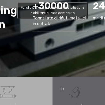
+
30000
24
ting
Fai clic per accettare i cookie statistiche
e abilitare questo contenuto
2
Tonnellate di rifiuti metallici
m
di 
n
in entrata
03