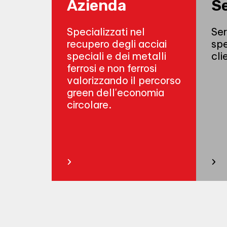
Azienda
Se
Specializzati nel
Ser
recupero degli acciai
spe
speciali e dei metalli
cli
ferrosi e non ferrosi
valorizzando il percorso
green dell'economia
circolare.