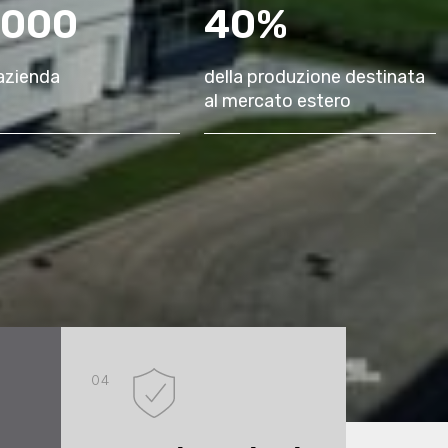
000
40
%
azienda
della produzione destinata
al mercato estero
04